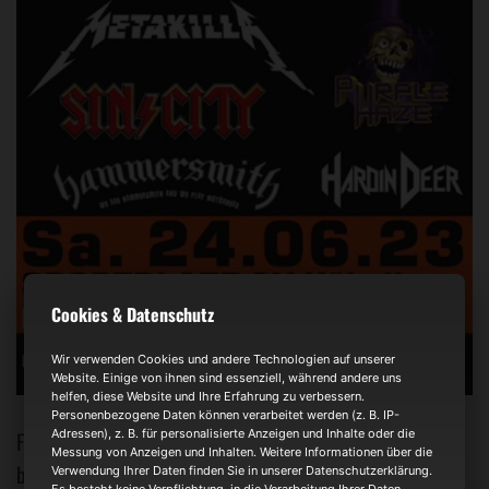
Cookies & Datenschutz
Wir verwenden Cookies und andere Technologien auf unserer
Website. Einige von ihnen sind essenziell, während andere uns
helfen, diese Website und Ihre Erfahrung zu verbessern.
Personenbezogene Daten können verarbeitet werden (z. B. IP-
Adressen), z. B. für personalisierte Anzeigen und Inhalte oder die
Fans können sich am Samstag den 24.06.2023 auf ein
Messung von Anzeigen und Inhalten. Weitere Informationen über die
besonderes Festival mit 5 hochkarätigen Tribute Bands
Verwendung Ihrer Daten finden Sie in unserer Datenschutzerklärung.