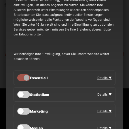
Es besteht keine Verpflichtung, in die Verarbeitung Ihrer Daten
freuen.
einzuwilligen, um dieses Angebot zu nutzen. Sie können Ihre
Auswahl jederzeit unter Einstellungen widerrufen oder anpassen.
Bitte beachten Sie, dass aufgrund individueller Einstellungen
möglicherweise nicht alle Funktionen der Website verfügbar sind.
Wenn Sie unter 16 Jahre alt sind und Ihre Einwilligung zu optionalen
Services geben möchten, müssen Sie Ihre Erziehungsberechtigten
um Erlaubnis bitten.
We Rock Open Air 17.06.2023
Rockbühne St.Ingbert
Wir benötigen Ihre Einwilligung, bevor Sie unsere Website weiter
besuchen können.
Essenziell
Details ▼
Statistiken
Details ▼
NEWS
Marketing
Details ▼
TOUR
Medien
Details ▼