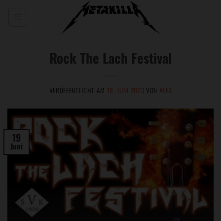
Zum
Inhalt
springen
Rock The Lach Festival
VERÖFFENTLICHT AM
19. JUNI 2023
VON
ALEX
19
Juni