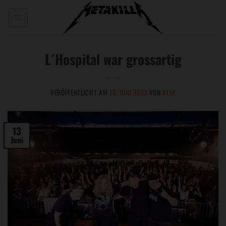
Zum
Inhalt
springen
L´Hospital war grossartig
VERÖFFENTLICHT AM
13. JUNI 2022
VON
ALEX
13
Juni