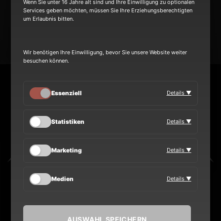
Wenn Sie unter 16 Jahre alt sind und Ihre Einwilligung zu optionalen
Services geben möchten, müssen Sie Ihre Erziehungsberechtigten
um Erlaubnis bitten.
TOUR
Wir benötigen Ihre Einwilligung, bevor Sie unsere Website weiter
BAND
besuchen können.
Essenziell
Details ▼
Statistiken
Details ▼
Marketing
Details ▼
Heinrich-Hertz-Ring 8a
Medien
Details ▼
Überherrn Saarland 66802 GERMANY
AUSWAHL SPEICHERN