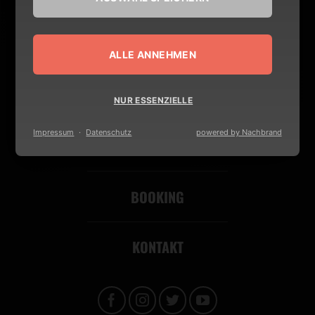
mail@metakilla.de
+49 (0)152 38518663
ALLE ANNEHMEN
MEDIA
NUR ESSENZIELLE
Impressum
·
Datenschutz
powered by Nachbrand
VERANSTALTER
BOOKING
KONTAKT