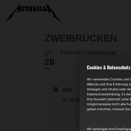
Zum
Inhalt
springen
ZWEIBRÜCKEN
STADTFEST ROCKBÜHNE
2007
SA
28
Cookies & Datenschutz
JUL
Wir verwenden Cookies und an
Website und Ihre Erfahrung z
Zeit
Anzeigen und Inhalte oder di
Datenschutzerklärung. Es bes
28. Juli 2007
7:00
Ihre Auswahl jederzeit unter 
möglicherweise nicht alle Fun
geben möchten, müssen Sie I
Wir benötigen Ihre Einwillig