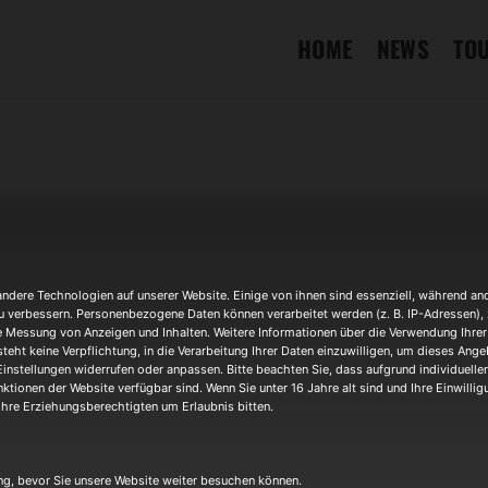
HOME
NEWS
TO
dere Technologien auf unserer Website. Einige von ihnen sind essenziell, während and
u verbessern. Personenbezogene Daten können verarbeitet werden (z. B. IP-Adressen), z.
Veranstaltungsort
e Messung von Anzeigen und Inhalten. Weitere Informationen über die Verwendung Ihrer 
teht keine Verpflichtung, in die Verarbeitung Ihrer Daten einzuwilligen, um dieses Ange
Stadtfest Rockbühne
Einstellungen widerrufen oder anpassen. Bitte beachten Sie, dass aufgrund individueller
ktionen der Website verfügbar sind. Wenn Sie unter 16 Jahre alt sind und Ihre Einwilli
Zweibrücken
hre Erziehungsberechtigten um Erlaubnis bitten.
OTHER EVENTS
ung, bevor Sie unsere Website weiter besuchen können.