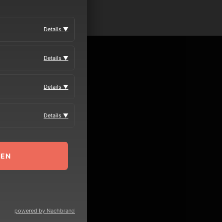
Details ▼
MEDIA
Details ▼
Details ▼
VERANSTALTER
Details ▼
BOOKING
MEN
KONTAKT
powered by Nachbrand