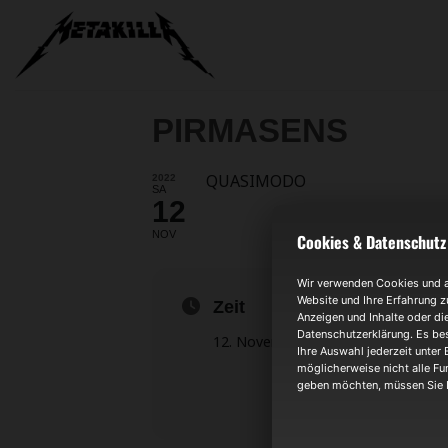
Zum
Inhalt
springen
PIRMASENS
QUASIMODO
2022
SA
12
NOV
Cookies & Datenschutz
Wir verwenden Cookies und an
Website und Ihre Erfahrung z
Zeit
Anzeigen und Inhalte oder di
Datenschutzerklärung. Es bes
12. November 2022
7:00
Ihre Auswahl jederzeit unter 
möglicherweise nicht alle Fun
geben möchten, müssen Sie I