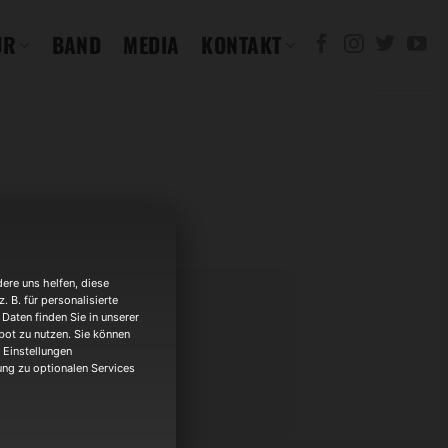
UR
BAND
MEDIA
KONTAKT
ere uns helfen, diese
 B. für personalisierte
Daten finden Sie in unserer
bot zu nutzen. Sie können
 Einstellungen
53 Pirmasens
gung zu optionalen Services