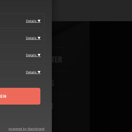
Details ▼
MEDIA
Details ▼
Details ▼
VERANSTALTER
Details ▼
BOOKING
MEN
KONTAKT
powered by Nachbrand