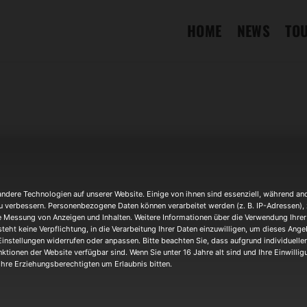
HOME
NEWS
TO
dere Technologien auf unserer Website. Einige von ihnen sind essenziell, während and
u verbessern. Personenbezogene Daten können verarbeitet werden (z. B. IP-Adressen), z.
Veranstaltungsort
e Messung von Anzeigen und Inhalten. Weitere Informationen über die Verwendung Ihrer 
teht keine Verpflichtung, in die Verarbeitung Ihrer Daten einzuwilligen, um dieses Ange
Quasimodo
Einstellungen widerrufen oder anpassen. Bitte beachten Sie, dass aufgrund individueller
Pestalozzistr. 102, 669
ktionen der Website verfügbar sind. Wenn Sie unter 16 Jahre alt sind und Ihre Einwilli
hre Erziehungsberechtigten um Erlaubnis bitten.
OTHER EVENTS