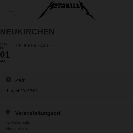
Zum
Inhalt
springen
NEUKIRCHEN
LEDERER HALLE
2016
FR
01
APR
Zeit
1. April 2016
7:00
Veranstaltungsort
Lederer Halle
Neukirchen