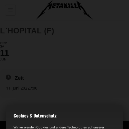
Zum
Inhalt
springen
L`HOPITAL (F)
2022
SA
11
JUN
Zeit
11. Juni 2022
7:00
Cookies & Datenschutz
Wir verwenden Cookies und andere Technologien auf unserer