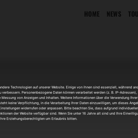
HOME
NEWS
TO
dere Technologien auf unserer Website. Einige von ihnen sind essenziell, während and
u verbessern. Personenbezogene Daten können verarbeitet werden (z. B. IP-Adressen), z.
Veranstaltungsort
e Messung von Anzeigen und Inhalten. Weitere Informationen über die Verwendung Ihrer 
teht keine Verpflichtung, in die Verarbeitung Ihrer Daten einzuwilligen, um dieses Ange
Otto Flick Halle
Einstellungen widerrufen oder anpassen. Bitte beachten Sie, dass aufgrund individueller
Kreuztal
ktionen der Website verfügbar sind. Wenn Sie unter 16 Jahre alt sind und Ihre Einwilli
hre Erziehungsberechtigten um Erlaubnis bitten.
OTHER EVENTS