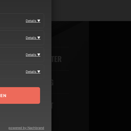
Details ▼
MEDIA
Details ▼
Details ▼
VERANSTALTER
Details ▼
BOOKING
MEN
KONTAKT
powered by Nachbrand