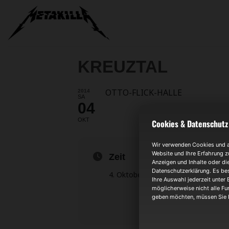
Zum
Inhalt
springen
KREUZTAL
OTTO-FLICK-HALLE
2014
SA
04
OKT
Cookies & Datenschutz
Wir verwenden Cookies und an
Website und Ihre Erfahrung z
Zeit
Anzeigen und Inhalte oder di
Datenschutzerklärung. Es bes
4. Oktober 2014
7:00
Ihre Auswahl jederzeit unter 
möglicherweise nicht alle Fun
geben möchten, müssen Sie I