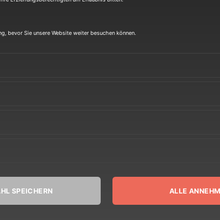
Webseite
ung, bevor Sie unsere Website weiter besuchen können.
WEBSITE
HL SPEICHERN
ALLE ANNEH
Heinrich-Hertz-Ring 8a
Überherrn Saarland 66802 GERMANY