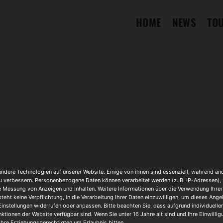
HOME
NEWS
TO
Veranstaltungsort
Schwarzkaue Herten
dere Technologien auf unserer Website. Einige von ihnen sind essenziell, während and
Glückauf-Ring 35, 45699
u verbessern. Personenbezogene Daten können verarbeitet werden (z. B. IP-Adressen), z.
e Messung von Anzeigen und Inhalten. Weitere Informationen über die Verwendung Ihrer 
OTHER EVENTS
teht keine Verpflichtung, in die Verarbeitung Ihrer Daten einzuwilligen, um dieses Ange
Einstellungen widerrufen oder anpassen. Bitte beachten Sie, dass aufgrund individueller
ktionen der Website verfügbar sind. Wenn Sie unter 16 Jahre alt sind und Ihre Einwilli
hre Erziehungsberechtigten um Erlaubnis bitten.