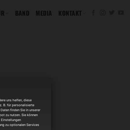
UR
BAND
MEDIA
KONTAKT
ere uns helfen, diese
 Herten
 B. für personalisierte
Daten finden Sie in unserer
bot zu nutzen. Sie können
 Einstellungen
gung zu optionalen Services