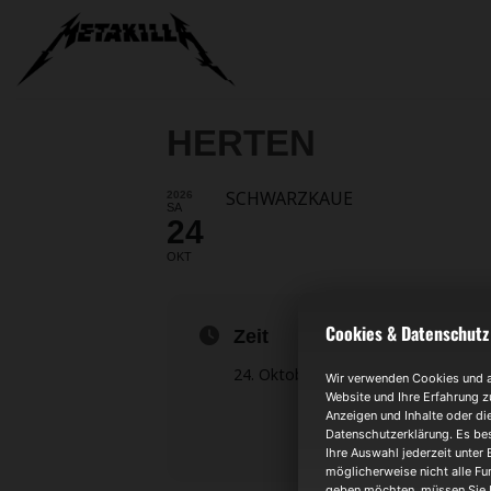
Zum
Inhalt
springen
HERTEN
SCHWARZKAUE
2026
SA
24
OKT
Cookies & Datenschutz
Zeit
24. Oktober 2026
7:00
Wir verwenden Cookies und an
Website und Ihre Erfahrung z
Anzeigen und Inhalte oder di
Datenschutzerklärung. Es bes
Ihre Auswahl jederzeit unter 
möglicherweise nicht alle Fun
geben möchten, müssen Sie I