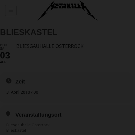
Zum
Inhalt
springen
BLIESKASTEL
BLIESGAUHALLE OSTERROCK
2010
SA
03
APR
Zeit
3. April 2010
7:00
Veranstaltungsort
Bliesgauhalle Osterrock
Blieskastel