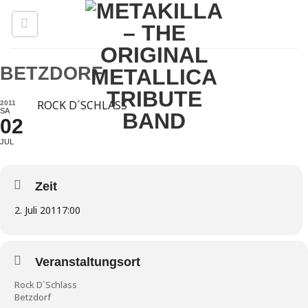
Zum
Inhalt
springen
BETZDORF
ROCK D´SCHLASS
2011
SA
02
JUL
Zeit
2. Juli 2011
7:00
Veranstaltungsort
Rock D´Schlass
Betzdorf