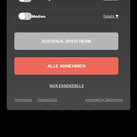
MEDIA
Medien
Details ▼
VERANSTALTER
AUSWAHL SPEICHERN
BOOKING
ALLE ANNEHMEN
KONTAKT
NUR ESSENZIELLE
Impressum
·
Datenschutz
powered by Nachbrand