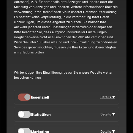
Adressen), z. B. für personalisierte Anzeigen und Inhalte oder die
NEWS
Messung von Anzeigen und Inhalten. Weitere Informationen über die
Verwendung Ihrer Daten finden Sie in unserer Datenschutzerklärung.
Es besteht keine Verpflichtung, in die Verarbeitung Ihrer Daten
einzuwilligen, um dieses Angebot zu nutzen. Sie können Ihre
TOUR
Auswahl jederzeit unter Einstellungen widerrufen oder anpassen.
Bitte beachten Sie, dass aufgrund individueller Einstellungen
möglicherweise nicht alle Funktionen der Website verfügbar sind.
Wenn Sie unter 16 Jahre alt sind und Ihre Einwilligung zu optionalen
BAND
Services geben möchten, müssen Sie Ihre Erziehungsberechtigten
um Erlaubnis bitten.
Wir benötigen Ihre Einwilligung, bevor Sie unsere Website weiter
besuchen können.
Heinrich-Hertz-Ring 8a
Überherrn Saarland 66802 GERMANY
Essenziell
Details ▼
mail@metakilla.de
Statistiken
Details ▼
+49 (0)152 38518663
Marketing
Details ▼