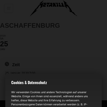
Zum
Inhalt
springen
ASCHAFFENBURG
2020
SA
25
JAN
Zeit
25. Januar 2020
7:00
Cookies & Datenschutz
Wir verwenden Cookies und andere Technologien auf unserer
Website. Einige von ihnen sind essenziell, während andere uns
helfen, diese Website und Ihre Erfahrung zu verbessern.
Personenbezogene Daten können verarbeitet werden (z. B. IP-