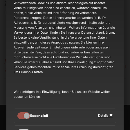
25.01.2025 wieder und dann feiern wir gemeinsam mit euch
Wir verwenden Cookies und andere Technologien auf unserer
Website. Einige von ihnen sind essenziell, während andere uns
unsere 20 jähriges METAKILLA Jubiläum!
helfen, diese Website und Ihre Erfahrung zu verbessern.
Personenbezogene Daten können verarbeitet werden (z. B. IP-
Adressen), z. B. für personalisierte Anzeigen und Inhalte oder die
Messung von Anzeigen und Inhalten. Weitere Informationen über die
Verwendung Ihrer Daten finden Sie in unserer Datenschutzerklärung.
Es besteht keine Verpflichtung, in die Verarbeitung Ihrer Daten
einzuwilligen, um dieses Angebot zu nutzen. Sie können Ihre
Auswahl jederzeit unter Einstellungen widerrufen oder anpassen.
Bitte beachten Sie, dass aufgrund individueller Einstellungen
möglicherweise nicht alle Funktionen der Website verfügbar sind.
Aschaffenburg Colos-Saal
Wenn Sie unter 16 Jahre alt sind und Ihre Einwilligung zu optionalen
Kulturwerk Wissen
Services geben möchten, müssen Sie Ihre Erziehungsberechtigten
27.01.24
um Erlaubnis bitten.
Wir benötigen Ihre Einwilligung, bevor Sie unsere Website weiter
besuchen können.
Essenziell
Details ▼
NEWS