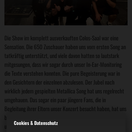
Die Show im komplett ausverkauften Colos-Saal war eine
Sensation. Die 650 Zuschauer haben uns vom ersten Song an
tatkräftig unterstützt, und viele davon hatten so lautstark
mitgesungen, dass wir sogar durch unser In-Ear-Monitoring
die Texte verstehen konnten. Die pure Begeisterung war in
den Gesichtern der einzelnen abzulesen. Der Jubel nach
wirklich jedem gespielten Metallica Song hat uns regelrecht
umgehauen. Das sogar ein paar jüngere Fans, die in
Begleitung ihrer Eltern unser Konzert besucht haben, hat uns
besonders gefreut. Vielen Dank an alle, die mit uns diesen
Cookies & Datenschutz
unvergesslichen Abend verbracht haben. Wir kommen am