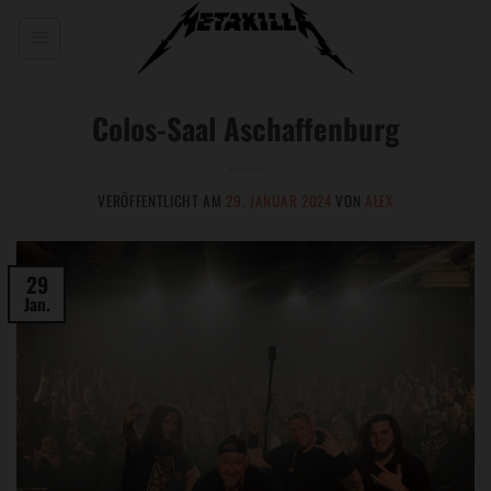
Zum
Inhalt
springen
Colos-Saal Aschaffenburg
VERÖFFENTLICHT AM
29. JANUAR 2024
VON
ALEX
29
Jan.