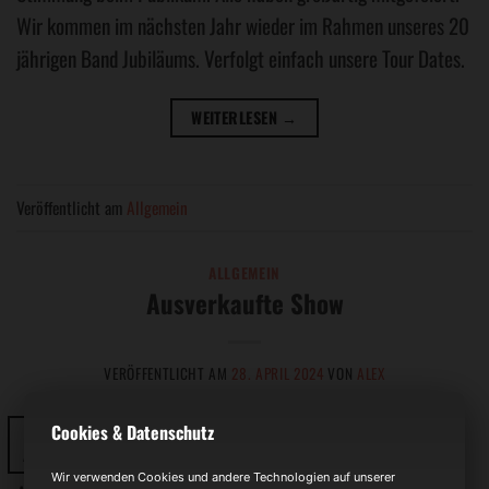
Wir kommen im nächsten Jahr wieder im Rahmen unseres 20
jährigen Band Jubiläums. Verfolgt einfach unsere Tour Dates.
WEITERLESEN
→
Veröffentlicht am
Allgemein
ALLGEMEIN
Ausverkaufte Show
VERÖFFENTLICHT AM
28. APRIL 2024
VON
ALEX
Cookies & Datenschutz
28
Apr.
Wir verwenden Cookies und andere Technologien auf unserer