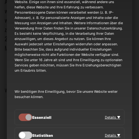
Auch unsere Headliner Show im Stattbahnhof Schweinfurt
Website. Einige von ihnen sind essenziell, während andere uns
helfen, diese Website und Ihre Erfahrung zu verbessern.
war mit 500 verkauften Tickets ausverkauft. Die Zuschauer
Personenbezogene Daten können verarbeitet werden (z. B. IP-
waren in absoluter Feierlaune, denn wir haben mit unserer
Adressen), z. B. für personalisierte Anzeigen und Inhalte oder die
Messung von Anzeigen und Inhalten. Weitere Informationen über die
zweistündigen Show für eine brillante Stimmung gesorgt. Am
Verwendung Ihrer Daten finden Sie in unserer Datenschutzerklärung.
Es besteht keine Verpflichtung, in die Verarbeitung Ihrer Daten
29.03.2025 kommen wir wieder und sind dann bereits zum 7
einzuwilligen, um dieses Angebot zu nutzen. Sie können Ihre
Auswahl jederzeit unter Einstellungen widerrufen oder anpassen.
Mal Gast im Stattbahnhof.
Bitte beachten Sie, dass aufgrund individueller Einstellungen
möglicherweise nicht alle Funktionen der Website verfügbar sind.
Wenn Sie unter 16 Jahre alt sind und Ihre Einwilligung zu optionalen
WEITERLESEN
→
Services geben möchten, müssen Sie Ihre Erziehungsberechtigten
um Erlaubnis bitten.
Veröffentlicht am
Allgemein
Wir benötigen Ihre Einwilligung, bevor Sie unsere Website weiter
besuchen können.
ALLGEMEIN
Live Debüt Batschkapp Frankfurt
Essenziell
Details ▼
Statistiken
Details ▼
VERÖFFENTLICHT AM
22. APRIL 2024
VON
ALEX