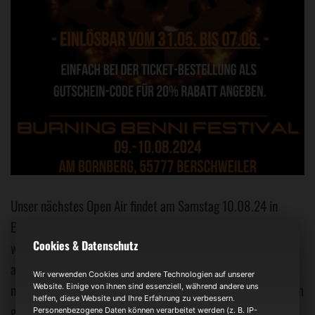
Unser nächstes Open Air findet am Samstag 10.08.24 in
Baumholder bei Birkenfeld statt. An zwei Festivaltagen
Cookies & Datenschutz
werden euch die besten Deutschrock, Rock und Metal Bands
auf einer riesigen Bühne einheizen. Burning Benni sorgt nicht
Wir verwenden Cookies und andere Technologien auf unserer
nur für geniale Musik und explosive Energie, sondern vor allem
Website. Einige von ihnen sind essenziell, während andere uns
helfen, diese Website und Ihre Erfahrung zu verbessern.
geht es bei diesem Festival um das Gefühl von Gemeinschaft
Personenbezogene Daten können verarbeitet werden (z. B. IP-