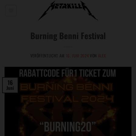
Zum
Inhalt
springen
Burning Benni Festival
VERÖFFENTLICHT AM
16. JUNI 2024
VON
ALEX
16
Juni